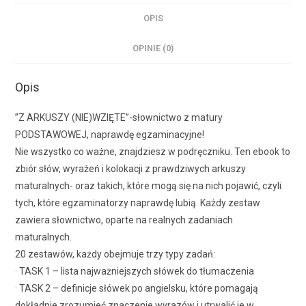
OPIS
OPINIE (0)
Opis
”Z ARKUSZY (NIE)WZIĘTE”-słownictwo z matury
PODSTAWOWEJ, naprawdę egzaminacyjne!
Nie wszystko co ważne, znajdziesz w podręczniku. Ten ebook to
zbiór słów, wyrażeń i kolokacji z prawdziwych arkuszy
maturalnych- oraz takich, które mogą się na nich pojawić, czyli
tych, które egzaminatorzy naprawdę lubią. Każdy zestaw
zawiera słownictwo, oparte na realnych zadaniach
maturalnych.
20 zestawów, każdy obejmuje trzy typy zadań:
· TASK 1 – lista najważniejszych słówek do tłumaczenia
· TASK 2 – definicje słówek po angielsku, które pomagają
dokładnie zrozumieć znaczenie wyrazów i utrwalić je w