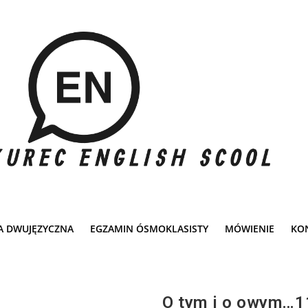
A DWUJĘZYCZNA
EGZAMIN ÓSMOKLASISTY
MÓWIENIE
KO
O tym i o owym…1